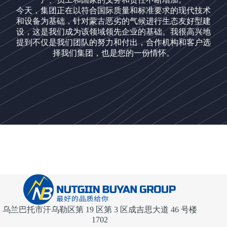
今天，集团正在以符合国际质量和标准要求的现代技术
和设备为基础，针对蒙古恶劣的气候进行生态友好型建
设，这是我们成为该领域领先企业的基础。我很高兴地
提到不仅是我们团队的努力和付出，合作机构和客户选
择我们集团，也是您的一份情怀。
乌兰巴托市汗乌勒区第 19 区第 3 区成吉思大道 46 号楼
1702