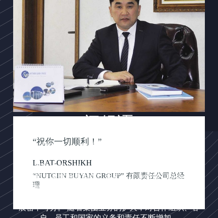
问候语
“祝你一切顺利！”
感谢您访问“Local Charity Group”有限责任公司的网站。
在蒙古经济高速发展之际，我们集团的同仁乐于积极参
L.BAT-ORSHIKH
与国家的发展。 “Nutgi Buyan Group” LLC最初成立于
“NUTGIIN BUYAN GROUP” 有限责任公司总经
2011年，从事地质勘探、采矿、矿业经营、国内外贸
理
易、重型机械、备件贸易、建筑、混凝土、道路、运输
物流、房地产中介等业务不断扩大与国家社会经济的发
展密不可分。 随着集团业务的扩大，对合作组织、客
户、员工和国家的义务和责任不断增加。