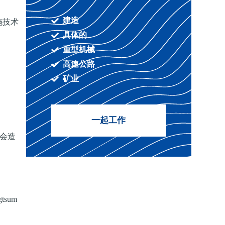
建造
设施技术
具体的
重型机械
高速公路
矿业
一起工作
会造
sum