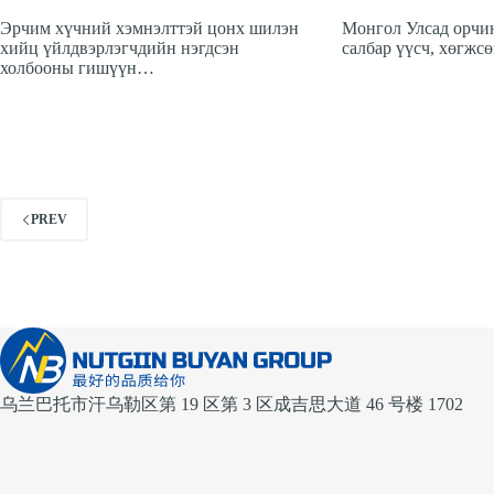
Эрчим хүчний хэмнэлттэй цонх шилэн
Монгол Улсад орчи
хийц үйлдвэрлэгчдийн нэгдсэн
салбар үүсч, хөгж
холбооны гишүүн…
PREV
乌兰巴托市汗乌勒区第 19 区第 3 区成吉思大道 46 号楼 1702