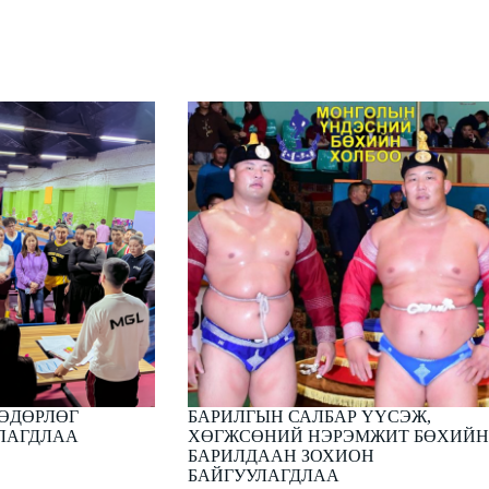
 ӨДӨРЛӨГ
БАРИЛГЫН САЛБАР ҮҮСЭЖ,
ЛАГДЛАА
ХӨГЖСӨНИЙ НЭРЭМЖИТ БӨХИЙН
БАРИЛДААН ЗОХИОН
БАЙГУУЛАГДЛАА