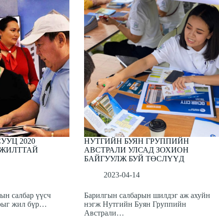
УУЦ 2020
НУТГИЙН БУЯН ГРУППИЙН
МЖИЛТТАЙ
АВСТРАЛИ УЛСАД ЗОХИОН
БАЙГУУЛЖ БУЙ ТӨСЛҮҮД
2023-04-14
ын салбар үүсч
Барилгын салбарын шилдэг аж ахуйн
рыг жил бүр…
нэгж Нутгийн Буян Группийн
Австрали…