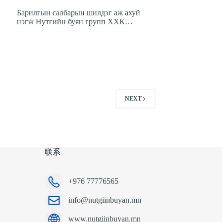
Барилгын салбарын шилдэг аж ахуй
нэгж Нутгийн буян групп ХХК…
NEXT
联系
+976 77776565
info@nutgiinbuyan.mn
www.nutgiinbuyan.mn