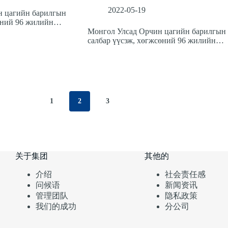
2022-05-19
н цагийн барилгын
сөний 96 жилийн…
Монгол Улсад Орчин цагийн барилгын
салбар үүсэж, хөгжсөний 96 жилийн…
1
2
3
关于集团
其他的
介绍
社会责任感
问候语
新闻资讯
管理团队
隐私政策
我们的成功
分公司